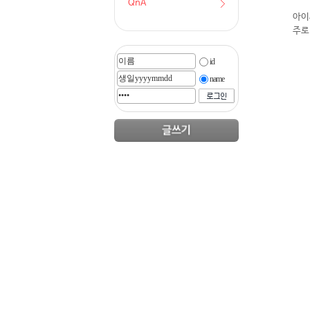
QnA
아이
주로
id
name